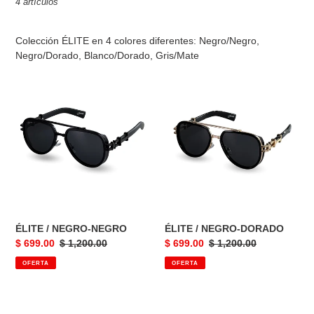
4 artículos
c
c
Colección ÉLITE en 4 colores diferentes: Negro/Negro,
Negro/Dorado, Blanco/Dorado, Gris/Mate
i
ÉLITE
ÉLITE
ó
/
/
n
NEGRO-
NEGRO-
NEGRO
DORADO
:
ÉLITE / NEGRO-NEGRO
ÉLITE / NEGRO-DORADO
Precio
$ 699.00
Precio
$ 1,200.00
Precio
$ 699.00
Precio
$ 1,200.00
de
habitual
de
habitual
OFERTA
OFERTA
venta
venta
ÉLITE
ÉLITE