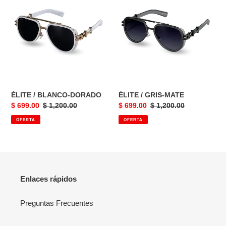
/
/
BLANCO-
GRIS-
DORADO
MATE
ÉLITE / BLANCO-DORADO
ÉLITE / GRIS-MATE
Precio
$ 699.00
Precio
$ 1,200.00
Precio
$ 699.00
Precio
$ 1,200.00
de
habitual
de
habitual
OFERTA
OFERTA
venta
venta
Enlaces rápidos
Preguntas Frecuentes